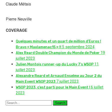
Claude Métais
Pierre Neuville
COVERAGE
Quelques minutes et un quart de million d’Euros !
5 septembre 2024
Bravo « Maxlamenac15 » !!
19
Alex Reard Double Champion du Monde de Poker
juillet 2023
11
Julien Montois runner-up du Lucky 7’s WSOP
juillet 2023
Alexandre Reard et Arnaud Enselme au Jour 2 du
7 juillet 2023
Main Event WSOP 2023
6 juillet
WSOP 2023, c’est parti pour le Main Event !
2023
Search