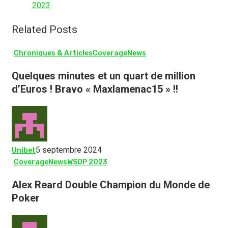
2023
Related Posts
Chroniques & Articles
Coverage
News
Quelques minutes et un quart de million
d’Euros ! Bravo « Maxlamenac15 » !!
5 septembre 2024
Unibet
Coverage
News
WSOP 2023
Alex Reard Double Champion du Monde de
Poker