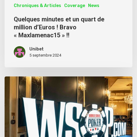
Chroniques & Articles
Coverage
News
Quelques minutes et un quart de
million d’Euros ! Bravo
« Maxlamenac15 » !!
Unibet
5 septembre 2024