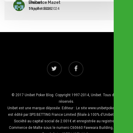
Unibet
Unibet
Florence Mazet
5 septembre 2024
19 juillet 2023
11 juillet 2023
© 2017 Unibet Poker Blog. Copyright 1997-2014, Unibet. Tous droits
réservés.
Unibet est une marque déposée. Editeur : Le site www.unibetpokerblog.fr
est édité par SPS BETTING France Limited (filiale à 100% d'Unibet Group)
Société au capital social de 2.001€ et enregistrée au registre du
Commerce de Malte sous le numero C60660 Fawwara Building, Mside