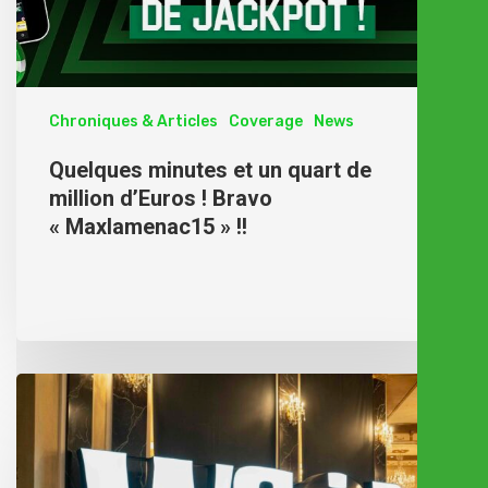
Chroniques & Articles
Coverage
News
Quelques minutes et un quart de
million d’Euros ! Bravo
« Maxlamenac15 » !!