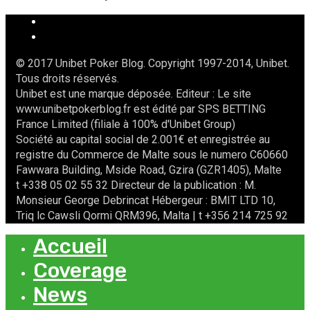
© 2017 Unibet Poker Blog. Copyright 1997-2014, Unibet.
Tous droits réservés.
Unibet est une marque déposée. Editeur : Le site
www.unibetpokerblog.fr est édité par SPS BETTING
France Limited (filiale à 100% d'Unibet Group)
Société au capital social de 2.001€ et enregistrée au
registre du Commerce de Malte sous le numero C60660
Fawwara Building, Mside Road, Gzira (GZR1405), Malte
t +338 05 02 55 32 Directeur de la publication : M.
Monsieur George Debrincat Hébergeur : BMIT LTD 10,
Triq lc Cawsli Qormi QRM396, Malta | t +356 214 725 92
Accueil
Coverage
News