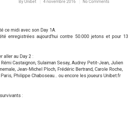
By
Unibet
4 novembre 2016
No Comments
té ce midi avec son Day 1A.
té enregistrées aujourd’hui contre 50.000 jetons et pour 13
 aller au Day 2 :
, Rémi Castaignon, Sulaiman Sesay, Audrey Petit-Jean, Julien
omemale, Jean-Michel Ploch, Frédéric Bertrand, Carole Roche,
 Paris, Philippe Chaboseau… ou encore les joueurs Unibet.fr
survivants :