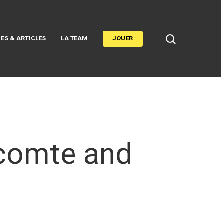
ES & ARTICLES
LA TEAM
JOUER
ecomte and