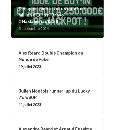
Quelques minutes et un quart de
million d’Euros ! Bravo
« Maxlamenac15 » !!
5 septembre 2024
Alex Reard Double Champion du
Monde de Poker
19 juillet 2023
Julien Montois runner-up du Lucky
7’s WSOP
11 juillet 2023
Alexandre Reard et Arnaud Enselme