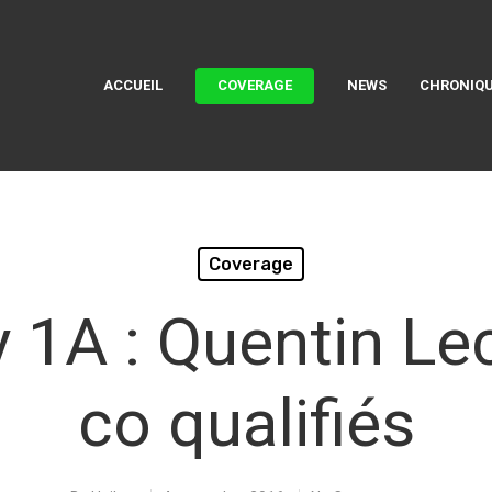
ACCUEIL
COVERAGE
NEWS
CHRONIQU
Coverage
y 1A : Quentin L
co qualifiés