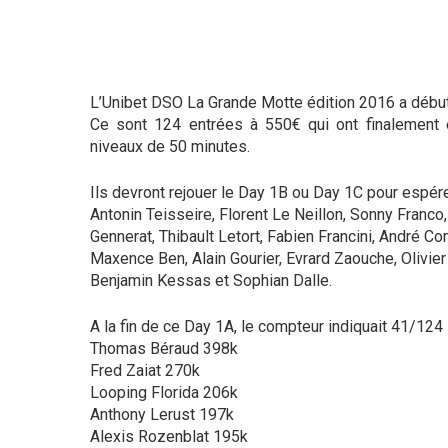
L’Unibet DSO La Grande Motte édition 2016 a débu
Ce sont 124 entrées à 550€ qui ont finalement é
niveaux de 50 minutes.
Hit enter to search or ESC to close
Ils devront rejouer le Day 1B ou Day 1C pour espérer
Antonin Teisseire, Florent Le Neillon, Sonny Franco
Gennerat, Thibault Letort, Fabien Francini, André C
Maxence Ben, Alain Gourier, Evrard Zaouche, Olivier
Benjamin Kessas et Sophian Dalle.
A la fin de ce Day 1A, le compteur indiquait 41/124 
Thomas Béraud 398k
Fred Zaiat 270k
Looping Florida 206k
Anthony Lerust 197k
Alexis Rozenblat 195k