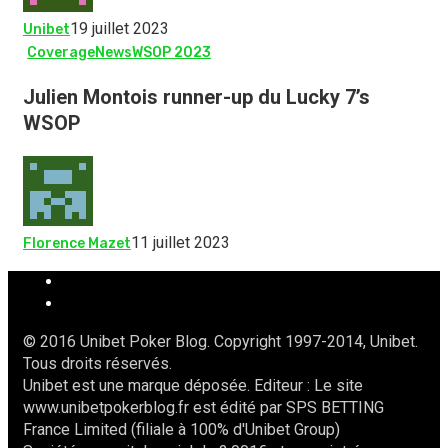
19 juillet 2023
Unibet
Coverage
News
WSOP 2023
Julien Montois runner-up du Lucky 7’s
WSOP
11 juillet 2023
Florence Mazet
© 2016 Unibet Poker Blog. Copyright 1997-2014, Unibet.
Tous droits réservés.
Unibet est une marque déposée. Editeur : Le site
www.unibetpokerblog.fr est édité par SPS BETTING
France Limited (filiale à 100% d'Unibet Group)