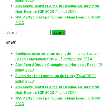
juillet 2023
Alexandre Reard et Arnaud Enselme au Jour 2 du
7 juillet 2023
Main Event WSOP 2023
6 juillet
WSOP 2023, c’est parti pour le Main Event !
2023
Search
NEWS
Quelques minutes et un quart de million d’Euros !
5 septembre 2024
Bravo « Maxlamenac15 » !!
19
Alex Reard Double Champion du Monde de Poker
juillet 2023
11
Julien Montois runner-up du Lucky 7’s WSOP
juillet 2023
Alexandre Reard et Arnaud Enselme au Jour 2 du
7 juillet 2023
Main Event WSOP 2023
6 juillet
WSOP 2023, c’est parti pour le Main Event !
2023