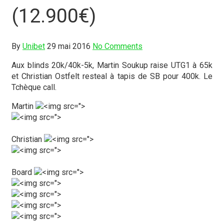
(12.900€)
By
Unibet
29 mai 2016
No Comments
Aux blinds 20k/40k-5k, Martin Soukup raise UTG1 à 65k
et Christian Ostfelt resteal à tapis de SB pour 400k. Le
Tchèque call.
Martin
">
">
Christian
">
">
Board
">
">
">
">
">