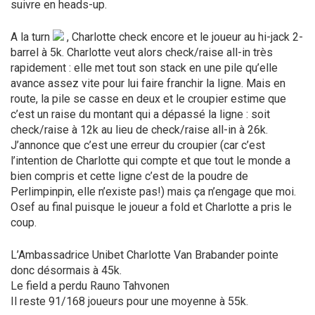
suivre en heads-up.
A la turn
, Charlotte check encore et le joueur au hi-jack 2-
barrel à 5k. Charlotte veut alors check/raise all-in très
rapidement : elle met tout son stack en une pile qu’elle
avance assez vite pour lui faire franchir la ligne. Mais en
route, la pile se casse en deux et le croupier estime que
c’est un raise du montant qui a dépassé la ligne : soit
check/raise à 12k au lieu de check/raise all-in à 26k.
J’annonce que c’est une erreur du croupier (car c’est
l’intention de Charlotte qui compte et que tout le monde a
bien compris et cette ligne c’est de la poudre de
Perlimpinpin, elle n’existe pas!) mais ça n’engage que moi.
Osef au final puisque le joueur a fold et Charlotte a pris le
coup.
L’Ambassadrice Unibet Charlotte Van Brabander pointe
donc désormais à 45k.
Le field a perdu Rauno Tahvonen
Il reste 91/168 joueurs pour une moyenne à 55k.