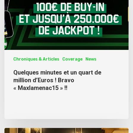
La Team
JOUER
Chroniques & Articles
Coverage
News
Quelques minutes et un quart de
million d’Euros ! Bravo
« Maxlamenac15 » !!