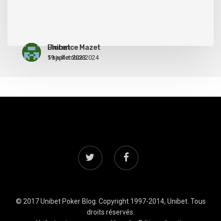
Unibet
Unibet
Florence Mazet
5 septembre 2024
19 juillet 2023
11 juillet 2023
© 2017 Unibet Poker Blog. Copyright 1997-2014, Unibet. Tous
droits réservés.