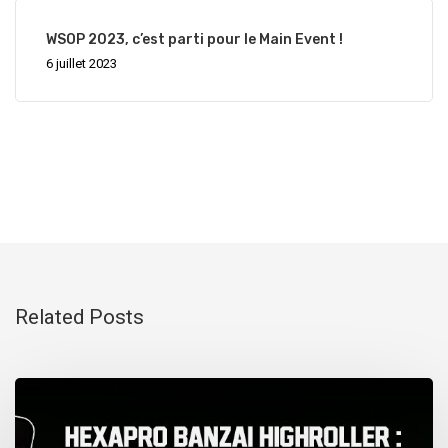
WSOP 2023, c’est parti pour le Main Event !
6 juillet 2023
Accueil
Coverage
Related Posts
News
Chroniques & Articl