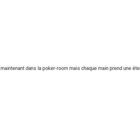
t maintenant dans la poker-room mais chaque main prend une étern