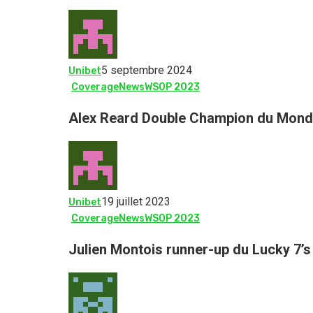
5 septembre 2024
Unibet
Coverage
News
WSOP 2023
Alex Reard Double Champion du Mond
19 juillet 2023
Unibet
Coverage
News
WSOP 2023
Julien Montois runner-up du Lucky 7