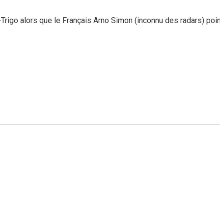
s-Trigo alors que le Français Arno Simon (inconnu des radars) poi