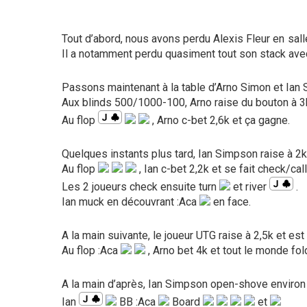
Tout d’abord, nous avons perdu Alexis Fleur en sall
Il a notamment perdu quasiment tout son stack ave
Passons maintenant à la table d’Arno Simon et Ian
Aux blinds 500/1000-100, Arno raise du bouton à 3k
Au flop
, Arno c-bet 2,6k et ça gagne.
Quelques instants plus tard, Ian Simpson raise à 2k
Au flop
, Ian c-bet 2,2k et se fait check/call
Les 2 joueurs check ensuite turn
et river
.
Ian muck en découvrant :Aca
en face.
A la main suivante, le joueur UTG raise à 2,5k et est
Au flop :Aca
, Arno bet 4k et tout le monde fol
A la main d’après, Ian Simpson open-shove environ 
Ian
BB :Aca
Board
et