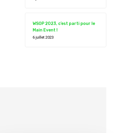
WSOP 2023, c’est parti pour le
Main Event !
6 juillet 2023