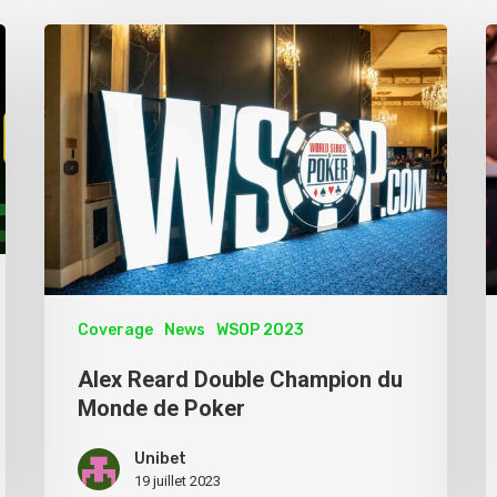
Coverage
News
WSOP 2023
Alex Reard Double Champion du
Monde de Poker
Unibet
19 juillet 2023