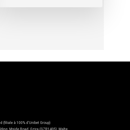
 (filiale à 100% d'Unibet Group)
lding, Mside Road, Gzira (GZR1405), Malte