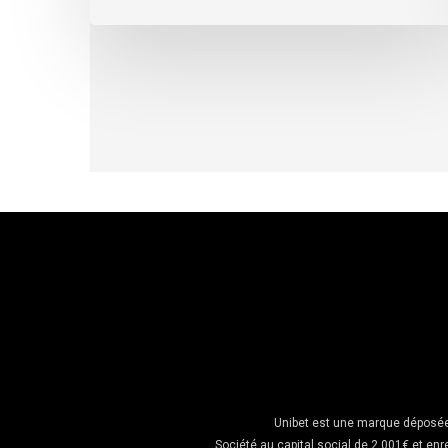
Unibet est une marque déposée. 
Société au capital social de 2.001€ et e