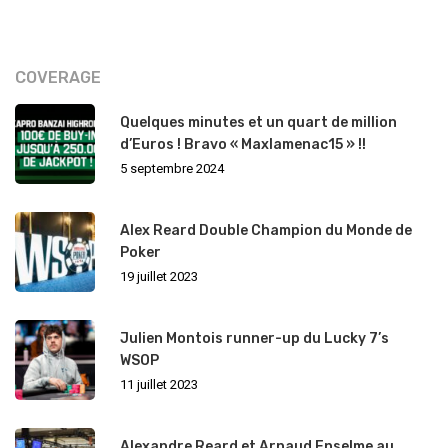
COVERAGE
Quelques minutes et un quart de million
d’Euros ! Bravo « Maxlamenac15 » !!
5 septembre 2024
Alex Reard Double Champion du Monde de
Poker
19 juillet 2023
Julien Montois runner-up du Lucky 7’s
WSOP
11 juillet 2023
Alexandre Reard et Arnaud Enselme au