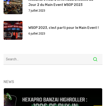
Jour 2 du Main Event WSOP 2023
7 juillet 2023
WSOP 2023, c’est parti pour le Main Event !
6 juillet 2023
NEWS