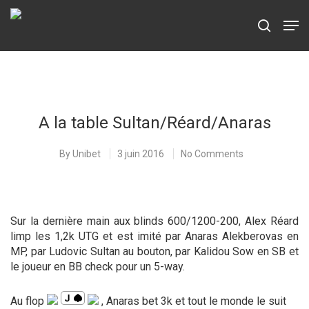
Hit enter to search or ESC to close
A la table Sultan/Réard/Anaras
By
Unibet
3 juin 2016
No Comments
Sur la dernière main aux blinds 600/1200-200, Alex Réard
limp les 1,2k UTG et est imité par Anaras Alekberovas en
MP, par Ludovic Sultan au bouton, par Kalidou Sow en SB et
le joueur en BB check pour un 5-way.
Au flop
, Anaras bet 3k et tout le monde le suit