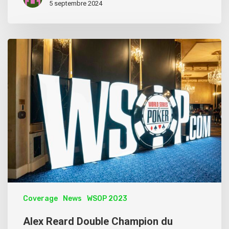
5 septembre 2024
Coverage
News
WSOP 2023
Alex Reard Double Champion du